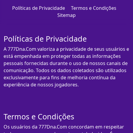
Políticas de Privacidade
Termos e Condições
Sitemap
Políticas de Privacidade
A 777Dna.Com valoriza a privacidade de seus usuários e
está empenhada em proteger todas as informações
pessoais fornecidas durante o uso de nossos canais de
comunicação. Todos os dados coletados são utilizados
exclusivamente para fins de melhoria contínua da
experiência de nossos jogadores.
Termos e Condições
Os usuários da 777Dna.Com concordam em respeitar