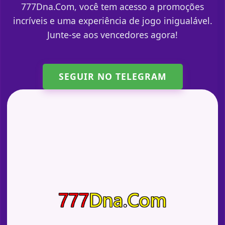
777Dna.Com, você tem acesso a promoções
incríveis e uma experiência de jogo inigualável.
Junte-se aos vencedores agora!
SEGUIR NO TELEGRAM