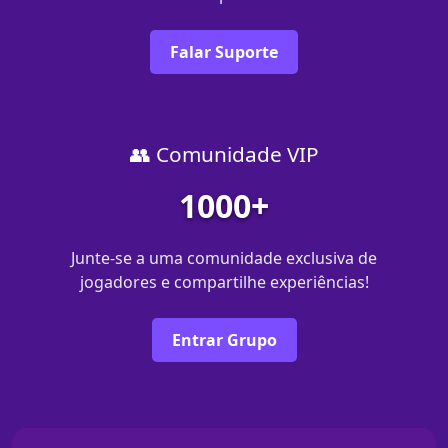
Falar Suporte
👥 Comunidade VIP
1000+
Junte-se a uma comunidade exclusiva de
jogadores e compartilhe experiências!
Entrar Grupo