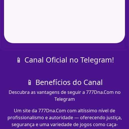
📱 Canal Oficial no Telegram!
📱 Benefícios do Canal
Descubra as vantagens de seguir a 777Dna.Com no
Telegram
Um site da 777Dna.Com com altíssimo nível de
profissionalismo e autoridade — oferecendo justiça,
segurança e uma variedade de jogos como caça-