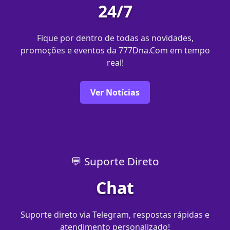
24/7
Fique por dentro de todas as novidades,
promoções e eventos da 777Dna.Com em tempo
real!
Ver Notícias
💬 Suporte Direto
Chat
Suporte direto via Telegram, respostas rápidas e
atendimento personalizado!