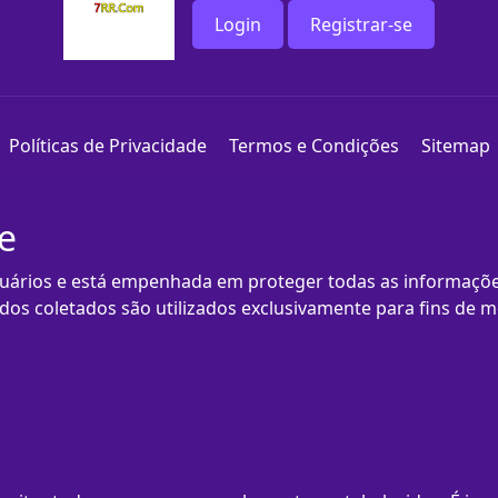
Login
Registrar-se
Políticas de Privacidade
Termos e Condições
Sitemap
de
usuários e está empenhada em proteger todas as informaçõe
os coletados são utilizados exclusivamente para fins de m