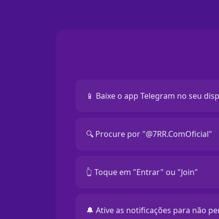
📱 Baixe o app Telegram no seu disp
🔍 Procure por "@7RR.ComOficial"
👆 Toque em "Entrar" ou "Join"
🔔 Ative as notificações para não p