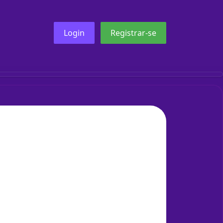
Login
Registrar-se