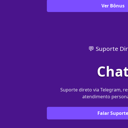
Ver Bônus
💬 Suporte Di
Cha
Suporte direto via Telegram, r
atendimento persona
Falar Suport