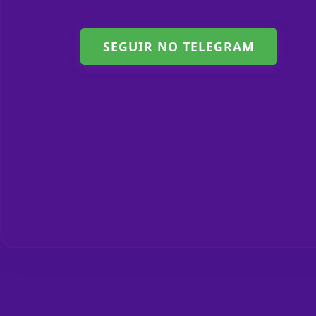
SEGUIR NO TELEGRAM