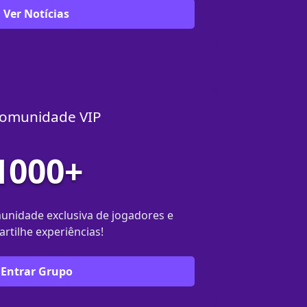
Ver Notícias
Comunidade VIP
1000+
unidade exclusiva de jogadores e
rtilhe experiências!
Entrar Grupo