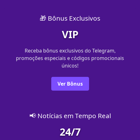
🎁 Bônus Exclusivos
VIP
Receba bônus exclusivos do Telegram,
promoções especiais e códigos promocionais
únicos!
Ver Bônus
📢 Notícias em Tempo Real
24/7