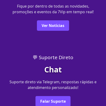
Fique por dentro de todas as novidades,
promoções e eventos da 7Vip em tempo real!
Ver Notícias
💬 Suporte Direto
Chat
Suporte direto via Telegram, respostas rápidas e
atendimento personalizado!
Falar Suporte