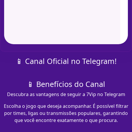
📱 Canal Oficial no Telegram!
📱 Benefícios do Canal
Descubra as vantagens de seguir a 7Vip no Telegram
Escolha o jogo que deseja acompanhar. É possível filtrar
por times, ligas ou transmissões populares, garantindo
que você encontre exatamente o que procura.