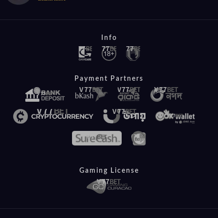
Info
Payment Partners
Gaming License