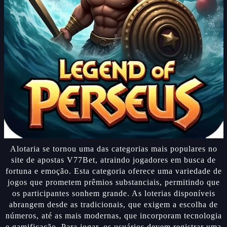
Alotaria se tornou uma das categorias mais populares no
site de apostas V77Bet, atraindo jogadores em busca de
fortuna e emoção. Esta categoria oferece uma variedade de
jogos que prometem prêmios substanciais, permitindo que
os participantes sonhem grande. As loterias disponíveis
abrangem desde as tradicionais, que exigem a escolha de
números, até as mais modernas, que incorporam tecnologia
e gamificação. Para jogar, os usuários devem registrar uma