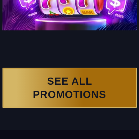
SEE ALL
PROMOTIONS