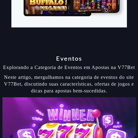
Eventos
Explorando a Categoria de Eventos em Apostas na V77Bet
Neste artigo, mergulhamos na categoria de eventos do site
V77Bet, discutindo suas características, ofertas de jogos e
dicas para apostas bem-sucedidas.