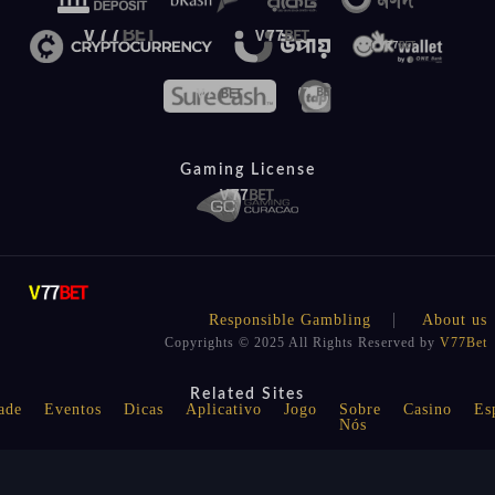
Gaming License
Responsible Gambling
About us
Copyrights © 2025 All Rights Reserved by
V77Bet
Related Sites
ade
Eventos
Dicas
Aplicativo
Jogo
Sobre
Casino
Es
Nós