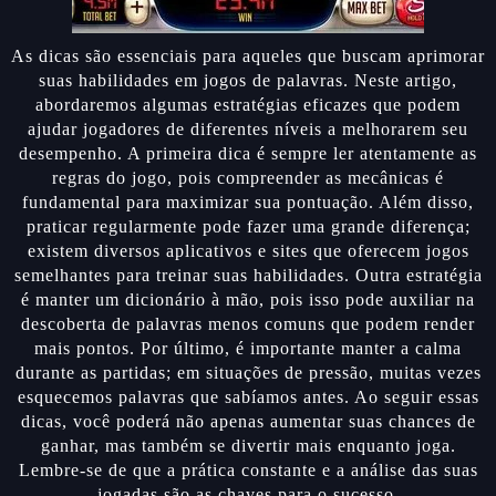
As dicas são essenciais para aqueles que buscam aprimorar
suas habilidades em jogos de palavras. Neste artigo,
abordaremos algumas estratégias eficazes que podem
ajudar jogadores de diferentes níveis a melhorarem seu
desempenho. A primeira dica é sempre ler atentamente as
regras do jogo, pois compreender as mecânicas é
fundamental para maximizar sua pontuação. Além disso,
praticar regularmente pode fazer uma grande diferença;
existem diversos aplicativos e sites que oferecem jogos
semelhantes para treinar suas habilidades. Outra estratégia
é manter um dicionário à mão, pois isso pode auxiliar na
descoberta de palavras menos comuns que podem render
mais pontos. Por último, é importante manter a calma
durante as partidas; em situações de pressão, muitas vezes
esquecemos palavras que sabíamos antes. Ao seguir essas
dicas, você poderá não apenas aumentar suas chances de
ganhar, mas também se divertir mais enquanto joga.
Lembre-se de que a prática constante e a análise das suas
jogadas são as chaves para o sucesso.